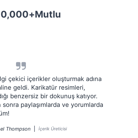
0,000+
Mutlu
lgi çekici içerikler oluşturmak adına
ne geldi. Karikatür resimleri,
ığı benzersiz bir dokunuş katıyor.
n sonra paylaşımlarda ve yorumlarda
düm!
ael Thompson
İçerik Üreticisi