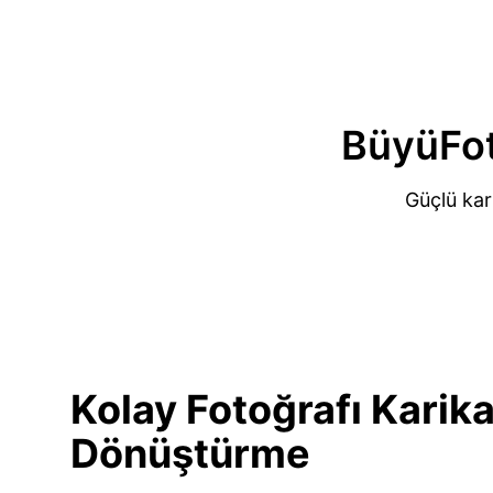
BüyüFot
Güçlü kar
Kolay
Fotoğrafı Karik
Dönüştürme