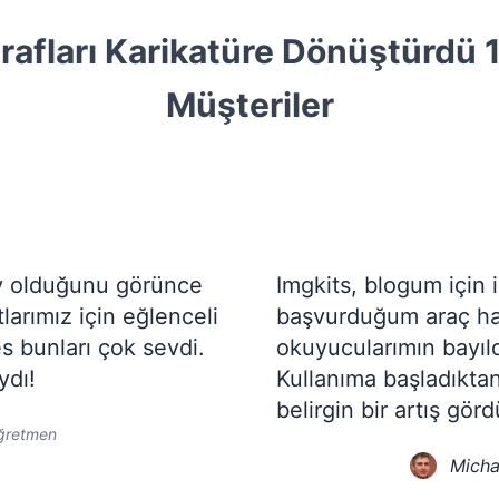
rafları Karikatüre Dönüştürdü
1
Müşteriler
ay olduğunu görünce
Imgkits, blogum için i
tlarımız için eğlenceli
başvurduğum araç hali
s bunları çok sevdi.
okuyucularımın bayıld
ydı!
Kullanıma başladıkta
belirgin bir artış gör
ğretmen
Mich