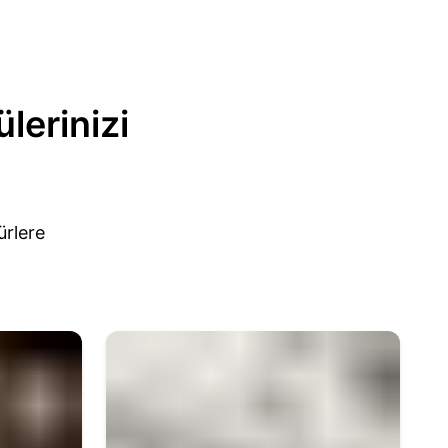
lerinizi
ürlere