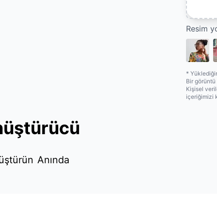
Resim yo
* Yüklediğin
Bir görüntü
Kişisel veri
içeriğimizi
nüştürücü
nüştürün
Anında