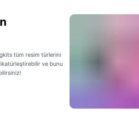
n
kits tüm resim türlerini
katürleştirebilir ve bunu
lirsiniz!