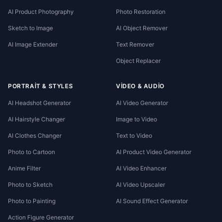
AI Product Photography
Photo Restoration
Sketch to Image
AI Object Remover
AI Image Extender
Text Remover
Object Replacer
PORTRAIT & STYLES
VIDEO & AUDIO
AI Headshot Generator
AI Video Generator
AI Hairstyle Changer
Image to Video
AI Clothes Changer
Text to Video
Photo to Cartoon
AI Product Video Generator
Anime Filter
AI Video Enhancer
Photo to Sketch
AI Video Upscaler
Photo to Painting
AI Sound Effect Generator
Action Figure Generator