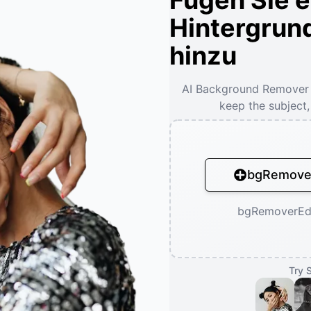
Fügen Sie e
Hintergrun
hinzu
AI Background Remover
keep the subject
bgRemover
bgRemoverEd
Try 