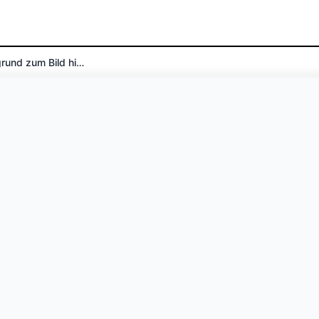
Fügen Sie einen blauen Hintergrund zum Bild hinzu