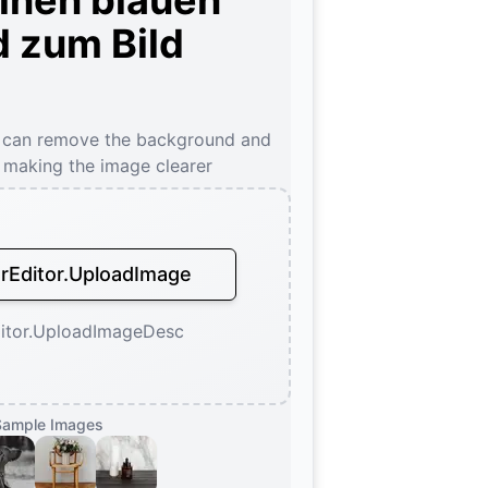
inen blauen
d zum Bild
 can remove the background and
, making the image clearer
Editor.UploadImage
itor.UploadImageDesc
Sample Images