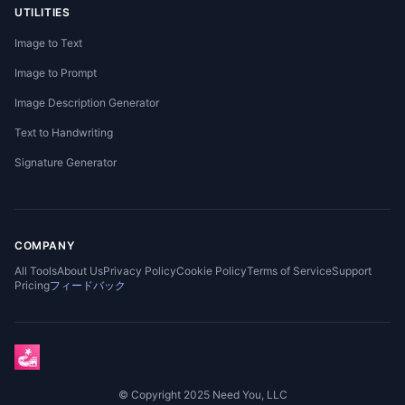
UTILITIES
Image to Text
Image to Prompt
Image Description Generator
Text to Handwriting
Signature Generator
COMPANY
All Tools
About Us
Privacy Policy
Cookie Policy
Terms of Service
Support
Pricing
フィードバック
© Copyright 2025 Need You, LLC