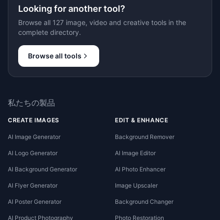
Looking for another tool?
Browse all 127 image, video and creative tools in the
complete directory.
Browse all tools
私たちの製品
CREATE IMAGES
EDIT & ENHANCE
AI Image Generator
Background Remover
AI Logo Generator
AI Image Editor
AI Background Generator
AI Photo Enhancer
AI Flyer Generator
Image Upscaler
AI Poster Generator
Background Changer
AI Product Photography
Photo Restoration