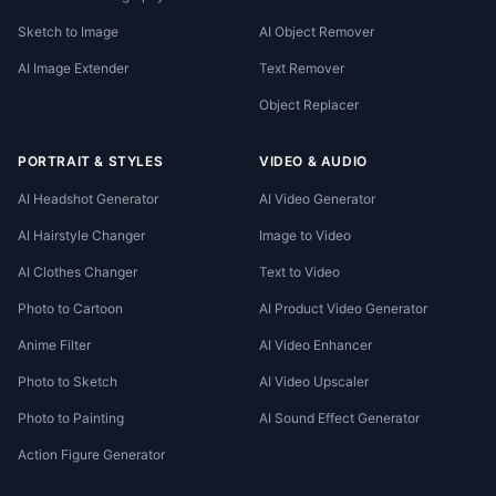
Sketch to Image
AI Object Remover
AI Image Extender
Text Remover
Object Replacer
PORTRAIT & STYLES
VIDEO & AUDIO
AI Headshot Generator
AI Video Generator
AI Hairstyle Changer
Image to Video
AI Clothes Changer
Text to Video
Photo to Cartoon
AI Product Video Generator
Anime Filter
AI Video Enhancer
Photo to Sketch
AI Video Upscaler
Photo to Painting
AI Sound Effect Generator
Action Figure Generator