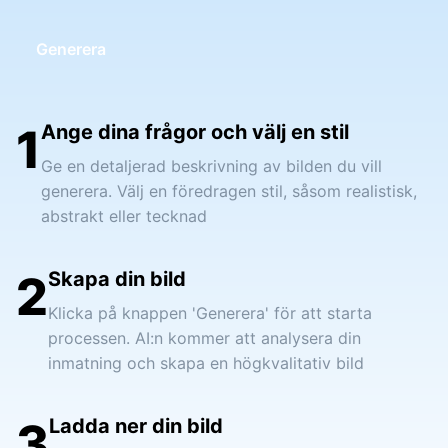
Generera
1
Ange dina frågor och välj en stil
Ge en detaljerad beskrivning av bilden du vill
generera. Välj en föredragen stil, såsom realistisk,
abstrakt eller tecknad
2
Skapa din bild
Klicka på knappen 'Generera' för att starta
processen. AI:n kommer att analysera din
inmatning och skapa en högkvalitativ bild
3
Ladda ner din bild