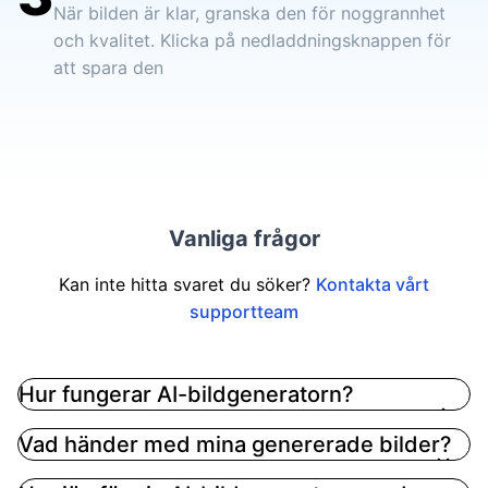
När bilden är klar, granska den för noggrannhet
och kvalitet. Klicka på nedladdningsknappen för
att spara den
Vanliga frågor
Kan inte hitta svaret du söker?
Kontakta vårt
supportteam
Hur fungerar AI-bildgeneratorn?
AI Bildgeneratorn använder avancerad artificiell
Vad händer med mina genererade bilder?
intelligens-teknologi för att omvandla dina
textförslag till fantastiska bilder. Ange helt enkelt