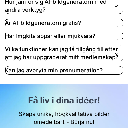
Hur jämför sig AI-bildgeneratorn med
din önskade text, välj en stil och klicka på
andra verktyg?
'Generera' för att få din bild på några sekunder
Är AI-bildgeneratorn gratis?
Har Imgkits appar eller mjukvara?
Vilka funktioner kan jag få tillgång till efter
att jag har uppgraderat mitt medlemskap?
Kan jag avbryta min prenumeration?
Få liv i dina idéer!
Skapa unika, högkvalitativa bilder
omedelbart - Börja nu!