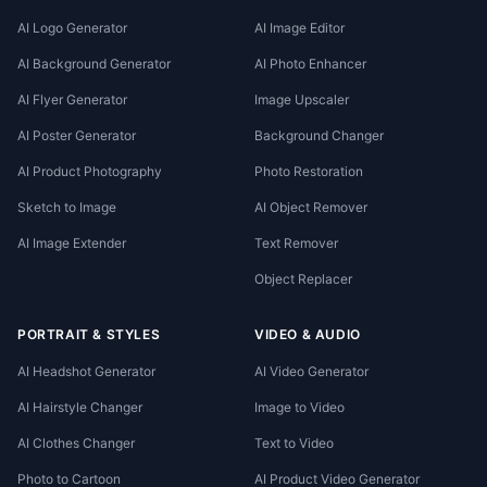
AI Logo Generator
AI Image Editor
AI Background Generator
AI Photo Enhancer
AI Flyer Generator
Image Upscaler
AI Poster Generator
Background Changer
AI Product Photography
Photo Restoration
Sketch to Image
AI Object Remover
AI Image Extender
Text Remover
Object Replacer
PORTRAIT & STYLES
VIDEO & AUDIO
AI Headshot Generator
AI Video Generator
AI Hairstyle Changer
Image to Video
AI Clothes Changer
Text to Video
Photo to Cartoon
AI Product Video Generator