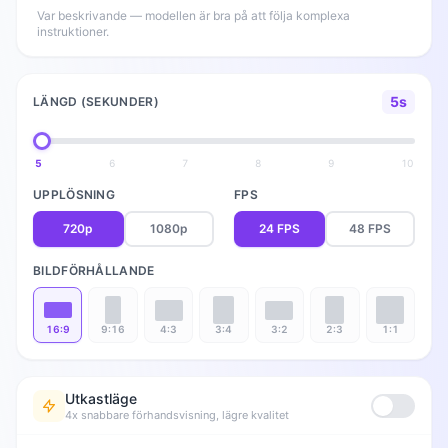
Var beskrivande — modellen är bra på att följa komplexa
instruktioner.
5s
LÄNGD (SEKUNDER)
5
6
7
8
9
10
UPPLÖSNING
FPS
720p
1080p
24 FPS
48 FPS
BILDFÖRHÅLLANDE
16:9
9:16
4:3
3:4
3:2
2:3
1:1
Utkastläge
4x snabbare förhandsvisning, lägre kvalitet