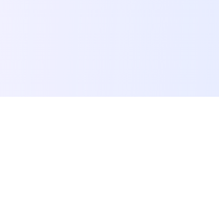
Skapa fantastiska videor från
textbeskrivningar eller bilder med vår AI-
videogenerator. P-Video levererar en 5-