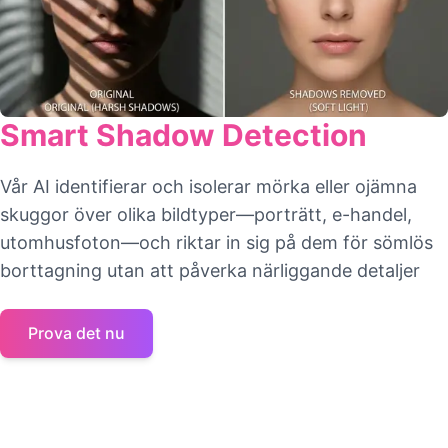
Smart Shadow Detection
Vår AI identifierar och isolerar mörka eller ojämna
skuggor över olika bildtyper—porträtt, e-handel,
utomhusfoton—och riktar in sig på dem för sömlös
borttagning utan att påverka närliggande detaljer
Prova det nu