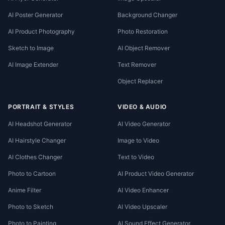
AI Poster Generator
Background Changer
AI Product Photography
Photo Restoration
Sketch to Image
AI Object Remover
AI Image Extender
Text Remover
Object Replacer
PORTRAIT & STYLES
VIDEO & AUDIO
AI Headshot Generator
AI Video Generator
AI Hairstyle Changer
Image to Video
AI Clothes Changer
Text to Video
Photo to Cartoon
AI Product Video Generator
Anime Filter
AI Video Enhancer
Photo to Sketch
AI Video Upscaler
Photo to Painting
AI Sound Effect Generator