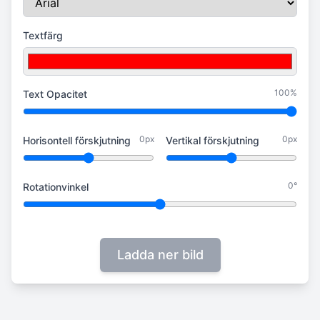
Textfärg
100%
Text Opacitet
0px
0px
Horisontell förskjutning
Vertikal förskjutning
0°
Rotationvinkel
Ladda ner bild