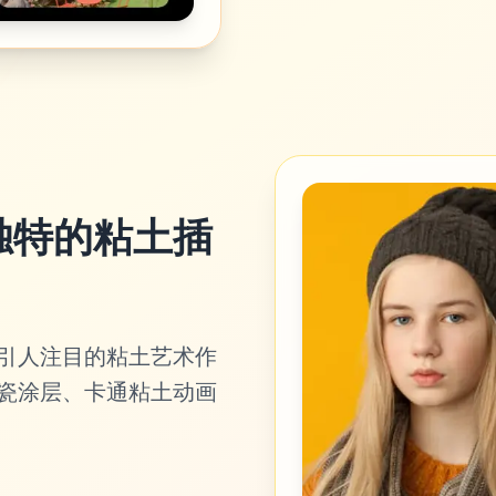
独特的粘土插
引人注目的粘土艺术作
瓷涂层、卡通粘土动画