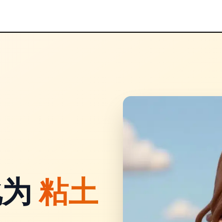
化为
粘土