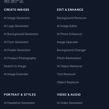
我们的产品
CREATE IMAGES
EDIT & ENHANCE
AI Image Generator
Background Remover
AI Logo Generator
AI Image Editor
AI Background Generator
AI Photo Enhancer
AI Flyer Generator
Image Upscaler
AI Poster Generator
Background Changer
AI Product Photography
Photo Restoration
Sketch to Image
AI Object Remover
AI Image Extender
Text Remover
Object Replacer
PORTRAIT & STYLES
VIDEO & AUDIO
AI Headshot Generator
AI Video Generator