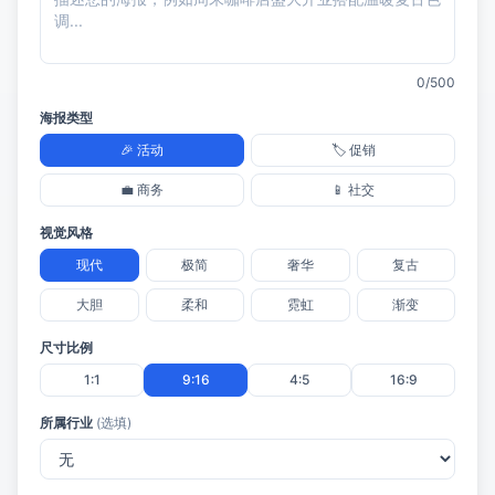
-
0/500
海报类型
🎉 活动
🏷️ 促销
💼 商务
📱 社交
视觉风格
现代
极简
奢华
复古
大胆
柔和
霓虹
渐变
尺寸比例
1:1
9:16
4:5
16:9
所属行业
(选填)