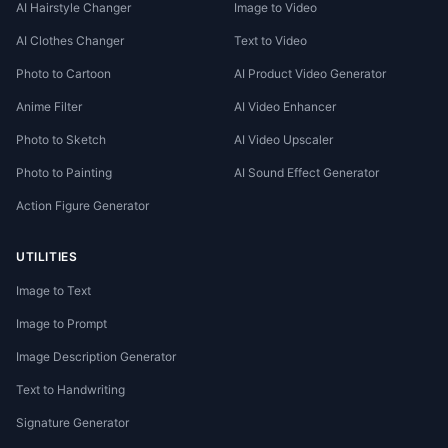
AI Hairstyle Changer
Image to Video
AI Clothes Changer
Text to Video
Photo to Cartoon
AI Product Video Generator
Anime Filter
AI Video Enhancer
Photo to Sketch
AI Video Upscaler
Photo to Painting
AI Sound Effect Generator
Action Figure Generator
UTILITIES
Image to Text
Image to Prompt
Image Description Generator
Text to Handwriting
Signature Generator