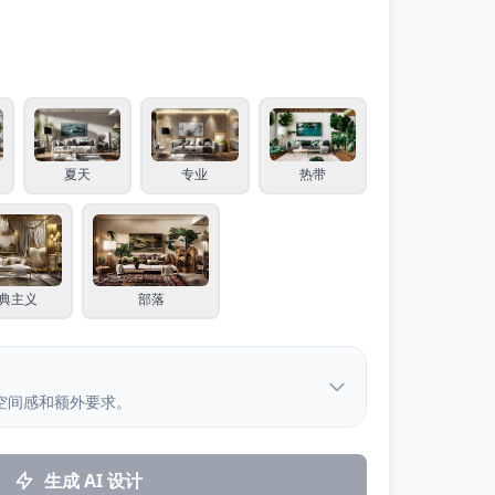
夏天
专业
热带
典主义
部落
空间感和额外要求。
生成 AI 设计