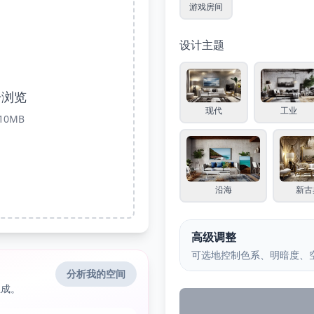
游戏房间
设计主题
击浏览
现代
工业
10MB
沿海
新古
高级调整
可选地控制色系、明暗度、
分析我的空间
生成。