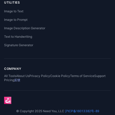
UTILITIES
Image to Text
Image to Prompt
Image Description Generator
Text to Handwriting
Signature Generator
COMPANY
All Tools
About Us
Privacy Policy
Cookie Policy
Terms of Service
Support
Pricing
反馈
© Copyright 2025 Need You, LLC
沪ICP备16013382号-89