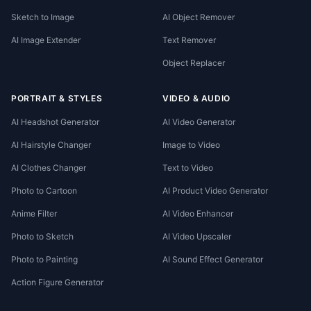
Sketch to Image
AI Object Remover
AI Image Extender
Text Remover
Object Replacer
PORTRAIT & STYLES
VIDEO & AUDIO
AI Headshot Generator
AI Video Generator
AI Hairstyle Changer
Image to Video
AI Clothes Changer
Text to Video
Photo to Cartoon
AI Product Video Generator
Anime Filter
AI Video Enhancer
Photo to Sketch
AI Video Upscaler
Photo to Painting
AI Sound Effect Generator
Action Figure Generator