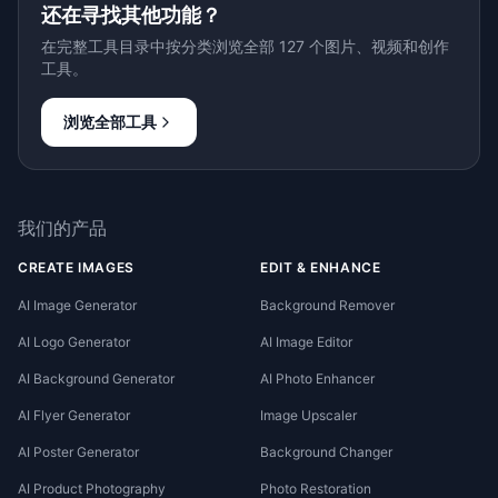
还在寻找其他功能？
在完整工具目录中按分类浏览全部 127 个图片、视频和创作
工具。
浏览全部工具
我们的产品
CREATE IMAGES
EDIT & ENHANCE
AI Image Generator
Background Remover
AI Logo Generator
AI Image Editor
AI Background Generator
AI Photo Enhancer
AI Flyer Generator
Image Upscaler
AI Poster Generator
Background Changer
AI Product Photography
Photo Restoration