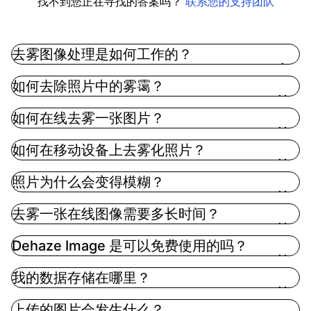
找不到您正在寻找的答案吗？
联系您的支持团队
去雾图像处理是如何工作的？
去雾图像使用先进的人工智能算法来去除图像中的雾
如何去除照片中的雾霭？
霾，恢复清晰度和细节。通过分析雾霾的光谱特征和
底层场景，我们的人工智能可以区分雾霾和实际的图
如何在线去雾一张图片？
像内容，有效地清除视线并增强整体视觉质量
如何在移动设备上去雾化照片？
照片为什么会变得模糊？
去雾一张在线图像需要多长时间？
Dehaze Image 是可以免费使用的吗？
我的数据存储在哪里？
上传的图片会发生什么？