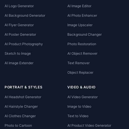
AI Logo Generator
AI Image Editor
AI Background Generator
AI Photo Enhancer
AI Flyer Generator
Image Upscaler
AI Poster Generator
Background Changer
AI Product Photography
Photo Restoration
Sketch to Image
AI Object Remover
AI Image Extender
Text Remover
Object Replacer
PORTRAIT & STYLES
VIDEO & AUDIO
AI Headshot Generator
AI Video Generator
AI Hairstyle Changer
Image to Video
AI Clothes Changer
Text to Video
Photo to Cartoon
AI Product Video Generator