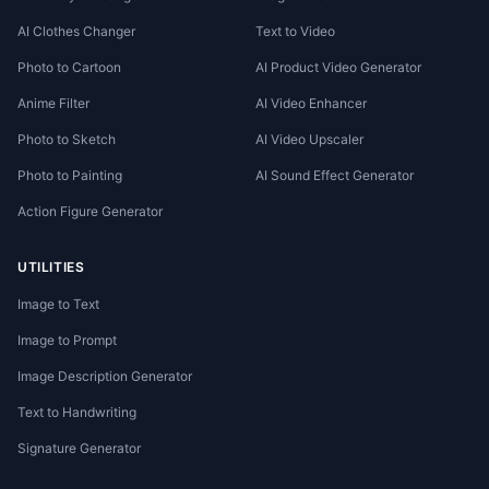
AI Clothes Changer
Text to Video
Photo to Cartoon
AI Product Video Generator
Anime Filter
AI Video Enhancer
Photo to Sketch
AI Video Upscaler
Photo to Painting
AI Sound Effect Generator
Action Figure Generator
UTILITIES
Image to Text
Image to Prompt
Image Description Generator
Text to Handwriting
Signature Generator