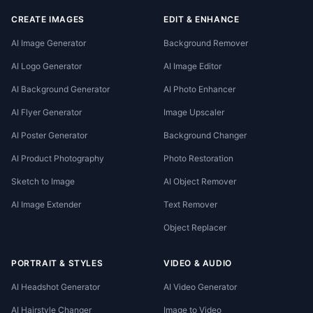
CREATE IMAGES
EDIT & ENHANCE
AI Image Generator
Background Remover
AI Logo Generator
AI Image Editor
AI Background Generator
AI Photo Enhancer
AI Flyer Generator
Image Upscaler
AI Poster Generator
Background Changer
AI Product Photography
Photo Restoration
Sketch to Image
AI Object Remover
AI Image Extender
Text Remover
Object Replacer
PORTRAIT & STYLES
VIDEO & AUDIO
AI Headshot Generator
AI Video Generator
AI Hairstyle Changer
Image to Video