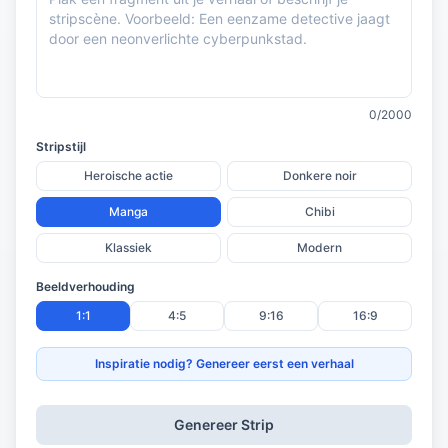
-
0/2000
Stripstijl
Heroische actie
Donkere noir
Manga
Chibi
Klassiek
Modern
Beeldverhouding
1:1
4:5
9:16
16:9
Inspiratie nodig? Genereer eerst een verhaal
Genereer Strip