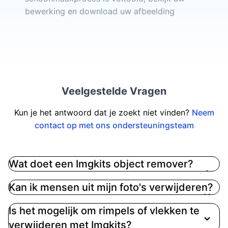
bewerking en download uw afbeelding
Veelgestelde Vragen
Kun je het antwoord dat je zoekt niet vinden?
Neem
contact op met ons ondersteuningsteam
Wat doet een Imgkits object remover?
Een Imgkits AI-objectverwijder maakt gebruik van
Kan ik mensen uit mijn foto's verwijderen?
geavanceerde AI-technologie om snel
afbeeldingen te analyseren, ongewenste
Is het mogelijk om rimpels of vlekken te
elementen te detecteren en deze effectief te
verwijderen met Imgkits?
verwijderen. Dit laat je achter met een verfijnde