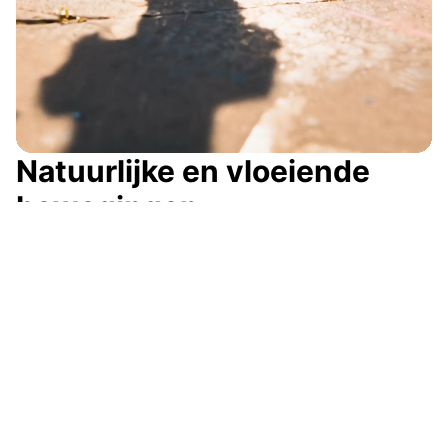
Natuurlijke en vloeiende
bewegingen
Ervaar de kracht van moderne AI-technologie
met onze AI Dance Generator, die choreografie
genereert met natuurlijke en vloeiende
bewegingen. Van energieke hiphop-routines tot
exquisite balletvoorstellingen, de AI creëert
soepele overgangen en natuurlijke bewegingen.
Of je nu een foto omzet in een dansvideo of een