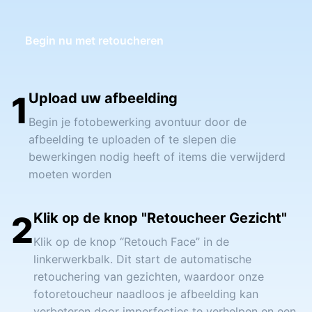
Begin nu met retoucheren
1
Upload uw afbeelding
Begin je fotobewerking avontuur door de
afbeelding te uploaden of te slepen die
bewerkingen nodig heeft of items die verwijderd
moeten worden
2
Klik op de knop "Retoucheer Gezicht"
Klik op de knop “Retouch Face” in de
linkerwerkbalk. Dit start de automatische
retouchering van gezichten, waardoor onze
fotoretoucheur naadloos je afbeelding kan
verbeteren door imperfecties te verhelpen en een