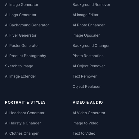
AI Image Generator
Background Remover
AI Logo Generator
AI Image Editor
AI Background Generator
AI Photo Enhancer
AI Flyer Generator
Image Upscaler
AI Poster Generator
Background Changer
AI Product Photography
Photo Restoration
Sketch to Image
AI Object Remover
AI Image Extender
Text Remover
Object Replacer
PORTRAIT & STYLES
VIDEO & AUDIO
AI Headshot Generator
AI Video Generator
AI Hairstyle Changer
Image to Video
AI Clothes Changer
Text to Video