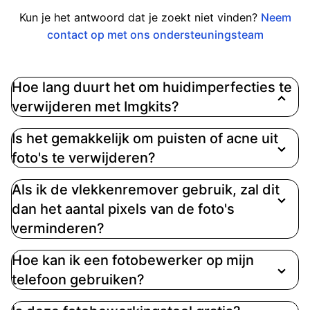
Kun je het antwoord dat je zoekt niet vinden?
Neem
contact op met ons ondersteuningsteam
Hoe lang duurt het om huidimperfecties te
verwijderen met Imgkits?
Met de one-click gezichtherstel functie van
Is het gemakkelijk om puisten of acne uit
Imgkits kunt u resultaten verwachten in ongeveer
foto's te verwijderen?
5 seconden. Voor handmatig beeldherstel varieert
de tijd, afhankelijk van het aantal ongewenste
Als ik de vlekkenremover gebruik, zal dit
objecten, typisch binnen 5 minuten
dan het aantal pixels van de foto's
verminderen?
Hoe kan ik een fotobewerker op mijn
telefoon gebruiken?