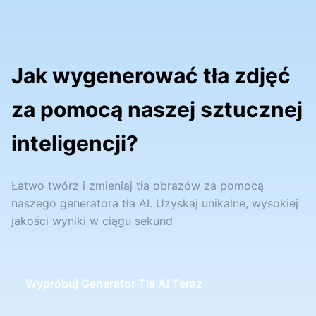
Jak wygenerować tła zdjęć
za pomocą naszej sztucznej
inteligencji?
Łatwo twórz i zmieniaj tła obrazów za pomocą
naszego generatora tła AI. Uzyskaj unikalne, wysokiej
jakości wyniki w ciągu sekund
Wypróbuj Generator Tła AI Teraz