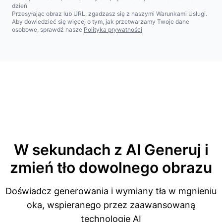
dzień
Przesyłając obraz lub URL, zgadzasz się z naszymi Warunkami Usługi.
Aby dowiedzieć się więcej o tym, jak przetwarzamy Twoje dane
osobowe, sprawdź nasze
Polityka prywatności
W sekundach z AI
Generuj i
zmień tło dowolnego obrazu
Doświadcz generowania i wymiany tła w mgnieniu
oka, wspieranego przez zaawansowaną
technologię AI