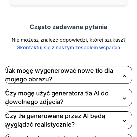
Często zadawane pytania
Nie możesz znaleźć odpowiedzi, której szukasz?
Skontaktuj się z naszym zespołem wsparcia
Jak mogę wygenerować nowe tło dla
mojego obrazu?
Po prostu prześlij swoje zdjęcie, a następnie
Czy mogę użyć generatora tła AI do
wybierz lub daj naszemu AI polecenie do
dowolnego zdjęcia?
wygenerowania nowego tła. Możesz wybierać
spośród jednolitych kolorów, gradientów lub
Czy tła generowane przez AI będą
pozwolić AI stworzyć scenę na podstawie
wyglądać realistycznie?
twojego opisu