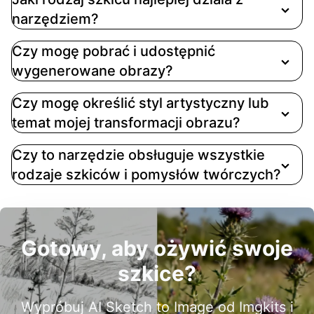
narzędziem?
Czy mogę pobrać i udostępnić
wygenerowane obrazy?
Czy mogę określić styl artystyczny lub
temat mojej transformacji obrazu?
Czy to narzędzie obsługuje wszystkie
rodzaje szkiców i pomysłów twórczych?
Gotowy, aby ożywić swoje
szkice?
Wypróbuj AI Sketch to Image od Imgkits i