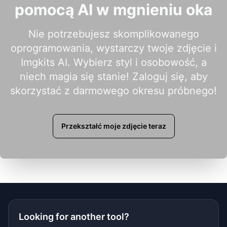
pomocą AI w mgnieniu oka
Nie potrzebujesz skomplikowanego
oprogramowania, wystarczy twoje zdjęcie i
Imgkits AI. Wybierz styl i osobowość, a
niech magia się stanie! Zaloguj się, aby
skorzystać z darmowego okresu próbnego!
Przekształć moje zdjęcie teraz
Looking for another tool?