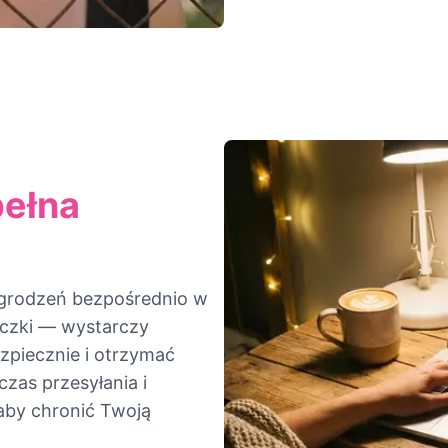
pełna
grodzeń bezpośrednio w
yczki — wystarczy
ezpiecznie i otrzymać
czas przesyłania i
aby chronić Twoją