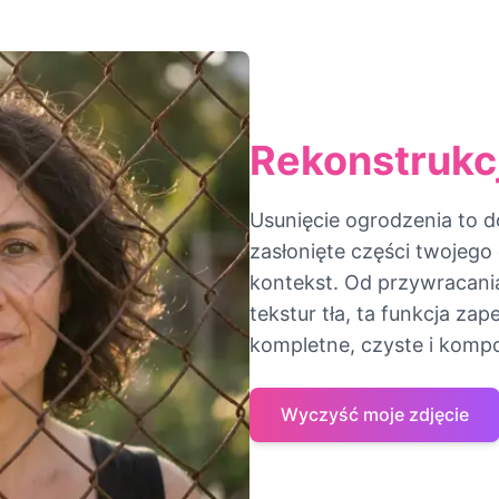
Rekonstrukc
Usunięcie ogrodzenia to d
zasłonięte części twojego
kontekst. Od przywracan
tekstur tła, ta funkcja za
kompletne, czyste i komp
Wyczyść moje zdjęcie