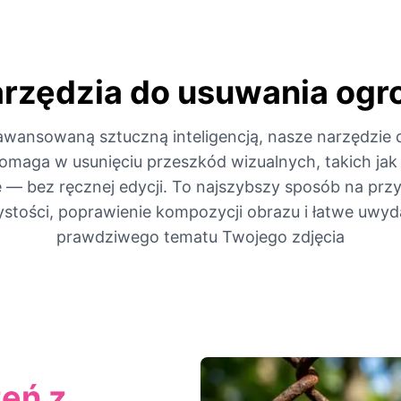
arzędzia do usuwania ogr
awansowaną sztuczną inteligencją, nasze narzędzie
maga w usunięciu przeszkód wizualnych, takich jak s
e — bez ręcznej edycji. To najszybszy sposób na prz
ystości, poprawienie kompozycji obrazu i łatwe uwyd
prawdziwego tematu Twojego zdjęcia
eń z