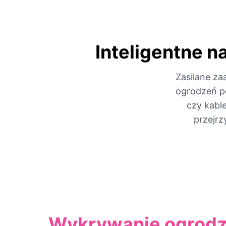
Inteligentne n
Zasilane za
ogrodzeń po
czy kabl
przejrz
Wykrywanie ogrodz