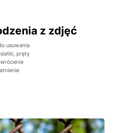
odzenia z zdjęć
 do usuwania
iatki, pręty
ywrócenie
atnienie