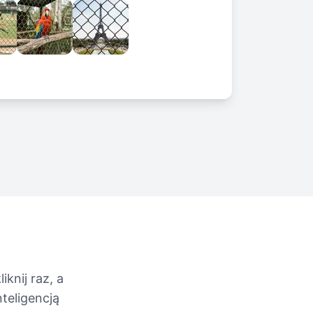
knij raz, a
teligencją