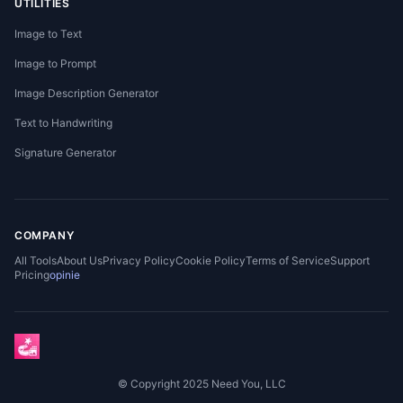
UTILITIES
Image to Text
Image to Prompt
Image Description Generator
Text to Handwriting
Signature Generator
COMPANY
All Tools
About Us
Privacy Policy
Cookie Policy
Terms of Service
Support
Pricing
opinie
© Copyright 2025 Need You, LLC