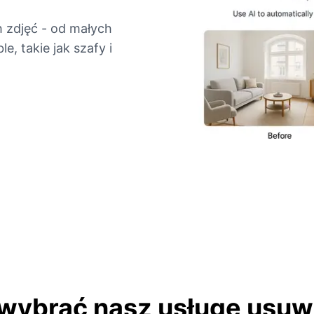
 zdjęć - od małych
, takie jak szafy i
wybrać nasz usługę usuw