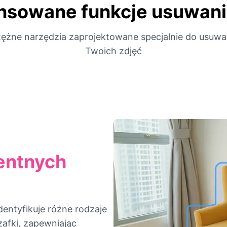
sowane funkcje usuwani
tężne narzędzia zaprojektowane specjalnie do usuwan
Twoich zdjęć
entnych
dentyfikuje różne rodzaje
szafki, zapewniając