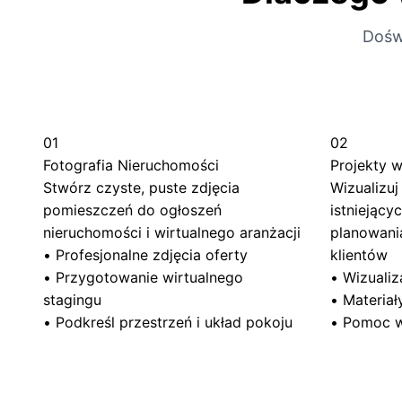
Dośw
01
02
Fotografia Nieruchomości
Projekty w
Stwórz czyste, puste zdjęcia
Wizualizuj
pomieszczeń do ogłoszeń
istniejący
nieruchomości i wirtualnego aranżacji
planowania
•
Profesjonalne zdjęcia oferty
klientów
•
Przygotowanie wirtualnego
•
Wizualiz
stagingu
•
Materiały
•
Podkreśl przestrzeń i układ pokoju
•
Pomoc w 