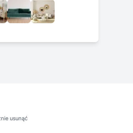
ć
znie usunąć