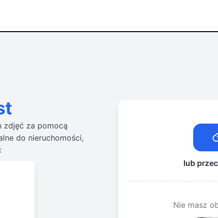
st
ch zdjęć za pomocą
alne do nieruchomości,
ć
lub przec
Nie masz ob