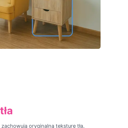
tła
achowują oryginalną teksturę tła,