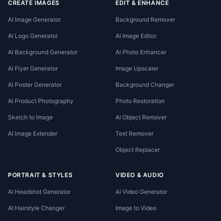
CREATE IMAGES
EDIT & ENHANCE
AI Image Generator
Background Remover
AI Logo Generator
AI Image Editor
AI Background Generator
AI Photo Enhancer
AI Flyer Generator
Image Upscaler
AI Poster Generator
Background Changer
AI Product Photography
Photo Restoration
Sketch to Image
AI Object Remover
AI Image Extender
Text Remover
Object Replacer
PORTRAIT & STYLES
VIDEO & AUDIO
AI Headshot Generator
AI Video Generator
AI Hairstyle Changer
Image to Video