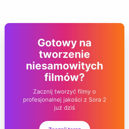
Gotowy na
tworzenie
niesamowitych
filmów?
Zacznij tworzyć filmy o
profesjonalnej jakości z Sora 2
już dziś