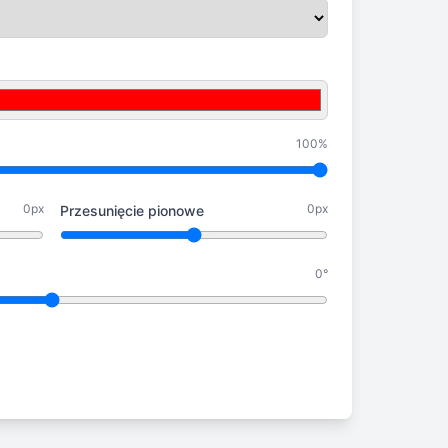
100%
0px
0px
Przesunięcie pionowe
0°