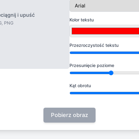
eciągnij i upuść
Kolor tekstu
G, PNG
Przezroczystość tekstu
Przesunięcie poziome
Kąt obrotu
Pobierz obraz