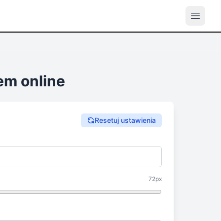
em online
Resetuj ustawienia
72px