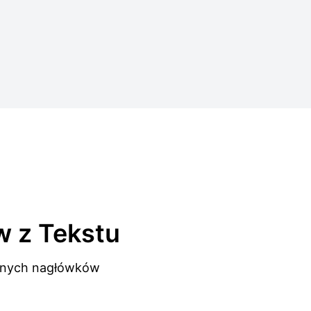
w z Tekstu
bionych nagłówków