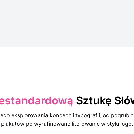
iestandardową
Sztukę Słó
iego eksplorowania koncepcji typografii, od pogru
plakatów po wyrafinowane literowanie w stylu logo.