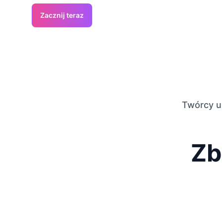
Zacznij teraz
Twórcy u
Zb