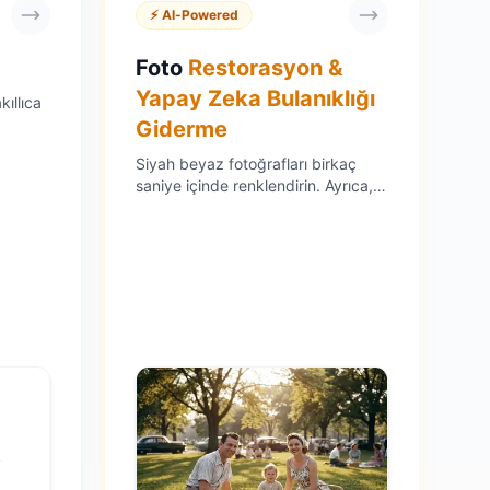
⚡ AI-Powered
Foto
Restorasyon &
Yapay Zeka Bulanıklığı
kıllıca
Giderme
i ve
Siyah beyaz fotoğrafları birkaç
saniye içinde renklendirin. Ayrıca,
Imgkits'i kullanarak bir resmi
bulanıklığını giderebilir, fotoğrafları
iyileştirebilir ve kaliteden ödün
vermeden resimleri yeniden
boyutlandırabilirsiniz