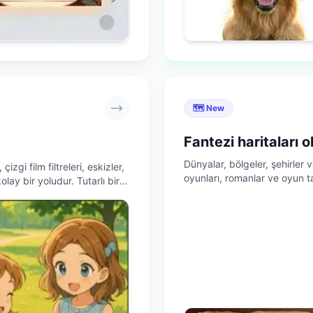
🗺️ New
Fantezi haritaları 
Dünyalar, bölgeler, şehirler ve
 çizgi film filtreleri, eskizler,
oyunları, romanlar ve oyun ta
ay bir yoludur. Tutarlı bir