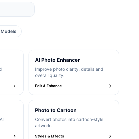
I Models
AI Photo Enhancer
d
Improve photo clarity, details and
overall quality.
Edit & Enhance
Photo to Cartoon
AI
Convert photos into cartoon-style
artwork.
Styles & Effects