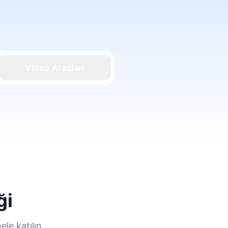
Video Araçları
ği
le katılın