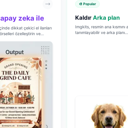
🎨 Popular
apay zeka ile
Kaldır
Arka plan
Imgkits, resmin ana kısmını a
çinde dikkat çekici el ilanları
tanımlayabilir ve arka planı
rselleri özelleştirin ve
kaldırabilir. Arka plan rengin
arka plan resmini de
değiştirebilirsiniz