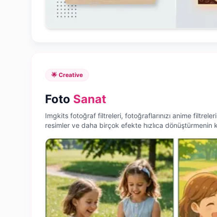
🌟 Creative
Foto
Sanat
Imgkits fotoğraf filtreleri, fotoğraflarınızı anime filtreleri,
resimler ve daha birçok efekte hızlıca dönüştürmenin kol
görsel stil oluşturun ve sosyal medyada öne çıkın