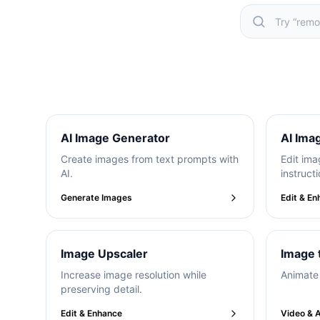
Popula
AI Image Generator
AI Ima
Create images from text prompts with
Edit ima
AI.
instructi
Generate Images
Edit & E
Image Upscaler
Image 
Increase image resolution while
Animate 
preserving detail.
Edit & Enhance
Video & 