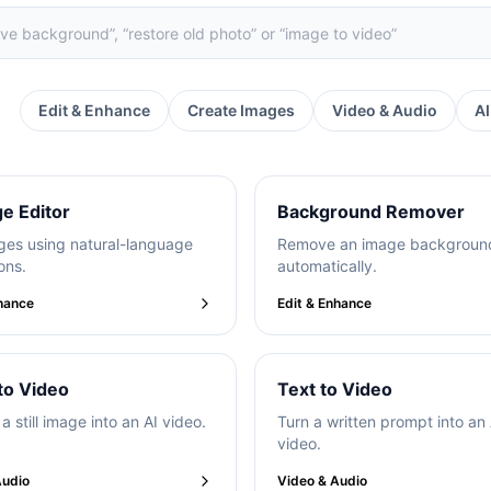
r
Edit & Enhance
Create Images
Video & Audio
A
ge Editor
Background Remover
ges using natural-language
Remove an image backgroun
ons.
automatically.
nhance
Edit & Enhance
to Video
Text to Video
a still image into an AI video.
Turn a written prompt into an 
video.
Audio
Video & Audio