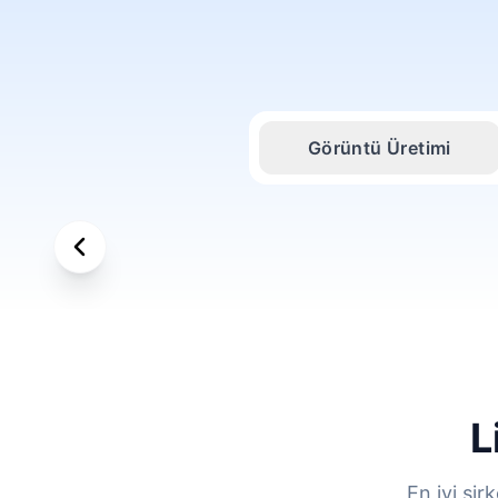
Görüntü Üretimi
L
En iyi şi