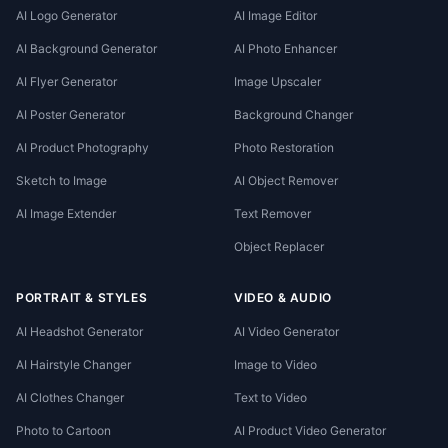
AI Logo Generator
AI Image Editor
AI Background Generator
AI Photo Enhancer
AI Flyer Generator
Image Upscaler
AI Poster Generator
Background Changer
AI Product Photography
Photo Restoration
Sketch to Image
AI Object Remover
AI Image Extender
Text Remover
Object Replacer
PORTRAIT & STYLES
VIDEO & AUDIO
AI Headshot Generator
AI Video Generator
AI Hairstyle Changer
Image to Video
AI Clothes Changer
Text to Video
Photo to Cartoon
AI Product Video Generator