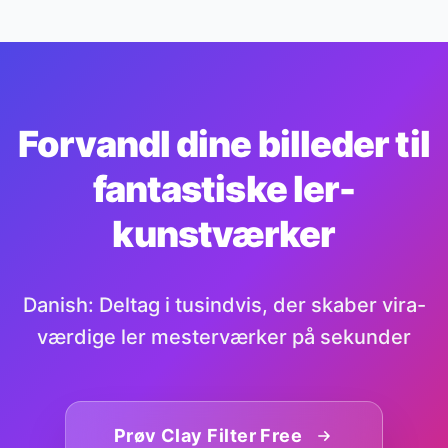
Forvandl dine billeder til
fantastiske ler-
kunstværker
Danish: Deltag i tusindvis, der skaber vira-
værdige ler mesterværker på sekunder
Prøv Clay Filter Free