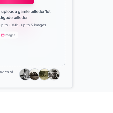
t uploade gamle billeder/let
igede billeder
up to 10MB
· up to 5 images
Images
øv en af