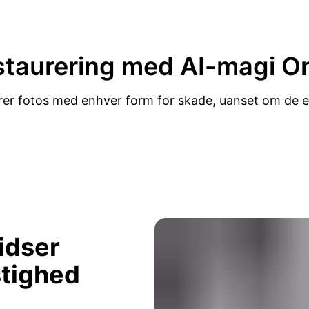
staurering med AI-magi
On
er fotos med enhver form for skade, uanset om de er
idser
tighed