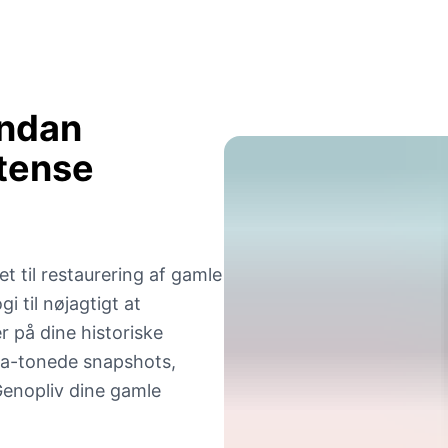
endan
tense
t til restaurering af gamle
 til nøjagtigt at
r på dine historiske
epia-tonede snapshots,
 Genopliv dine gamle