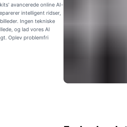
ts' avancerede online AI-
parerer intelligent ridser,
billeder. Ingen tekniske
llede, og lad vores AI
agt. Oplev problemfri