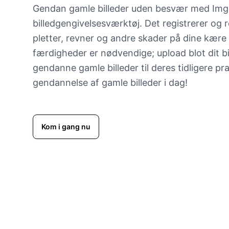
Gendan gamle billeder uden besvær med Imgki
billedgengivelsesværktøj. Det registrerer og re
pletter, revner og andre skader på dine kære 
færdigheder er nødvendige; upload blot dit bi
gendanne gamle billeder til deres tidligere pr
gendannelse af gamle billeder i dag!
Kom i gang nu