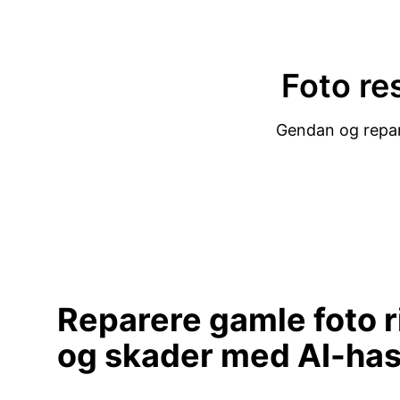
Foto re
Gendan og repar
Reparere gamle foto r
og skader
med AI-has