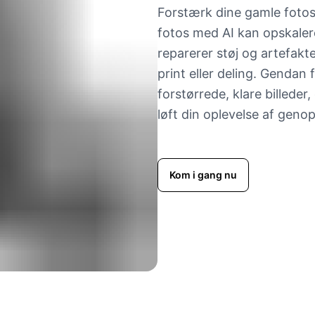
Forstærk dine gamle fotos 
fotos med AI kan opskalere 
reparerer støj og artefakter,
print eller deling. Gendan 
forstørrede, klare billede
løft din oplevelse af geno
Kom i gang nu