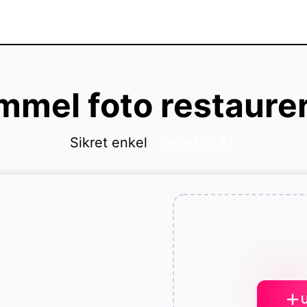
mel foto restaure
Sikret enkel
drevet af AI
U