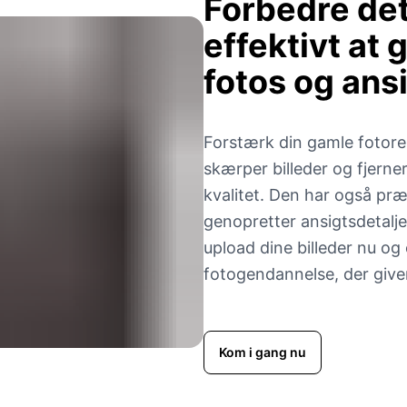
Forbedre det
effektivt at
fotos og ans
Forstærk din gamle fotore
skærper billeder og fjerner
kvalitet. Den har også pr
genopretter ansigtsdetalje
upload dine billeder nu og
fotogendannelse, der giver
Kom i gang nu