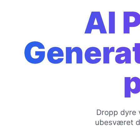
AI 
Generat
p
Dropp dyre 
ubesværet di