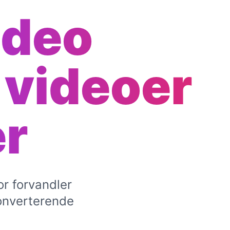
ideo
 videoer
er
r forvandler
konverterende