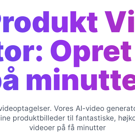
Produkt V
or: Opret
å minutt
videoptagelser. Vores AI-video generato
ne produktbilleder til fantastiske, høj
videoer på få minutter