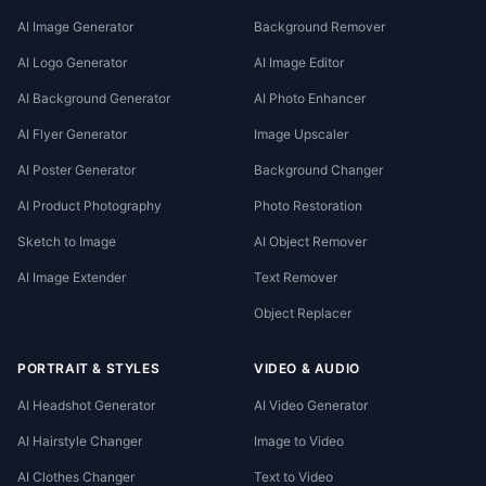
AI Image Generator
Background Remover
AI Logo Generator
AI Image Editor
AI Background Generator
AI Photo Enhancer
AI Flyer Generator
Image Upscaler
AI Poster Generator
Background Changer
AI Product Photography
Photo Restoration
Sketch to Image
AI Object Remover
AI Image Extender
Text Remover
Object Replacer
PORTRAIT & STYLES
VIDEO & AUDIO
AI Headshot Generator
AI Video Generator
AI Hairstyle Changer
Image to Video
AI Clothes Changer
Text to Video