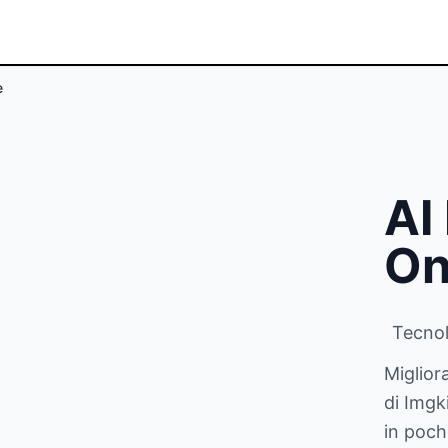
e
AI
On
Tecnol
Miglior
di Imgk
in poch