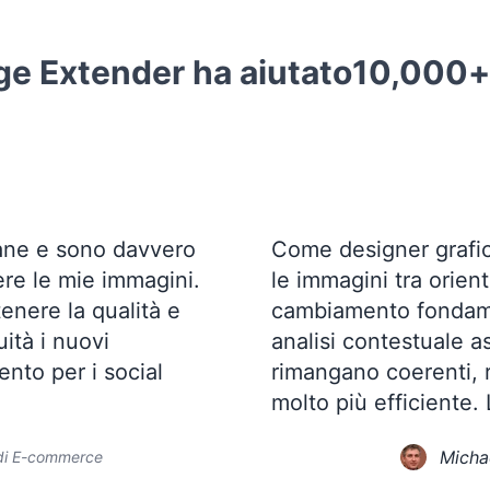
ge Extender ha aiutato
10,000+
mane e sono davvero
Come designer grafic
ere le mie immagini.
le immagini tra orien
tenere la qualità e
cambiamento fondame
ità i nuovi
analisi contestuale as
nto per i social
rimangano coerenti, r
molto più efficiente.
Micha
 di E-commerce