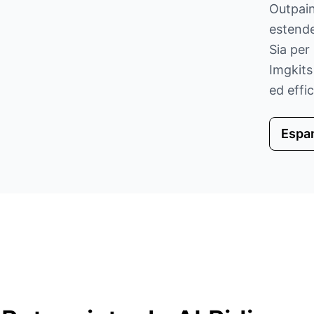
Outpain
estende
Sia per 
Imgkits
ed effi
Espan