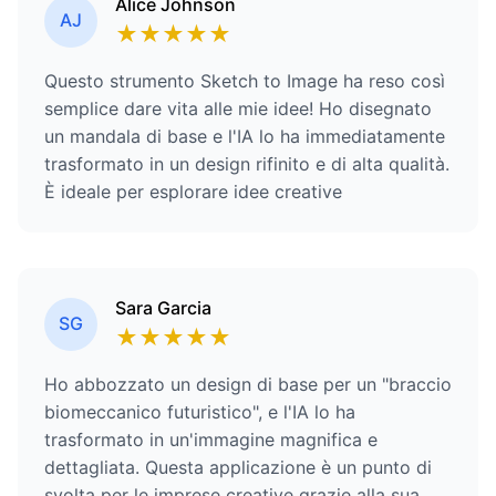
Alice Johnson
AJ
★
★
★
★
★
Questo strumento Sketch to Image ha reso così
semplice dare vita alle mie idee! Ho disegnato
un mandala di base e l'IA lo ha immediatamente
trasformato in un design rifinito e di alta qualità.
È ideale per esplorare idee creative
Sara Garcia
SG
★
★
★
★
★
Ho abbozzato un design di base per un "braccio
biomeccanico futuristico", e l'IA lo ha
trasformato in un'immagine magnifica e
dettagliata. Questa applicazione è un punto di
svolta per le imprese creative grazie alla sua