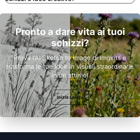
Pronto a dare vita ai tuoi
schizzi?
Prova l'AI Sketch to Image di Imgkits e
trasforma le tue idee in visuali straordinarie
in un attimo!
Inizia subito