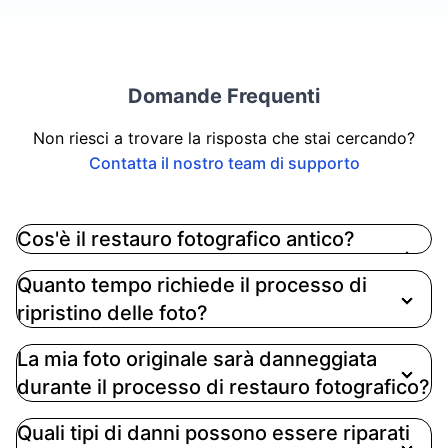
Domande Frequenti
Non riesci a trovare la risposta che stai cercando?
Contatta il nostro team di supporto
Cos'è il restauro fotografico antico?
Il restauro di foto d'epoca comporta il
Quanto tempo richiede il processo di
miglioramento e la riparazione digitale di
ripristino delle foto?
immagini antiche, correggendo lo sbiadimento dei
colori, regolando la luminosità e il contrasto, e
La mia foto originale sarà danneggiata
affinando le aree sfocate. Utilizzando Imgkits,
durante il processo di restauro fotografico?
questo processo mira a riportare alla vita
l'aspetto originale delle fotografie, preservando
Quali tipi di danni possono essere riparati
nel contempo il contenuto dell'immagine