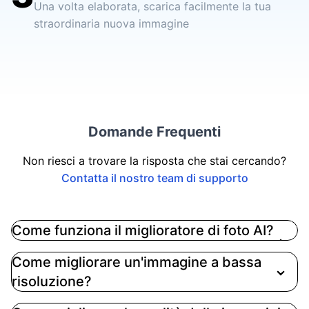
Una volta elaborata, scarica facilmente la tua
straordinaria nuova immagine
Domande Frequenti
Non riesci a trovare la risposta che stai cercando?
Contatta il nostro team di supporto
Come funziona il miglioratore di foto AI?
AI Photo Enhancer utilizza un'intelligenza
Come migliorare un'immagine a bassa
artificiale all'avanguardia per migliorare
risoluzione?
automaticamente la qualità delle tue immagini.
Impiega algoritmi di deep learning che sono stati