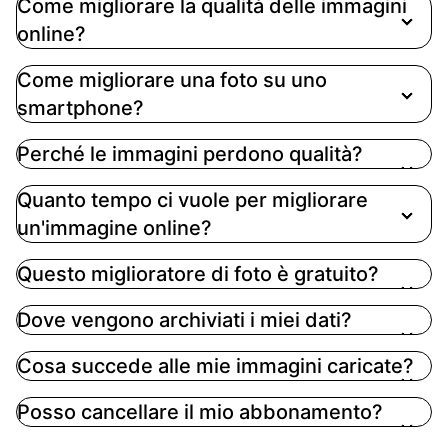
Come migliorare la qualità delle immagini
addestrati su un vasto set di dati di immagini per
online?
riconoscere e migliorare dettagli, colori e
nitidezza. Questo strumento può ingrandire
Come migliorare una foto su uno
immagini a bassa risoluzione, ridurre il rumore e
persino ripristinare foto vecchie, facendole
smartphone?
sembrare come nuove
Perché le immagini perdono qualità?
Quanto tempo ci vuole per migliorare
un'immagine online?
Questo miglioratore di foto è gratuito?
Dove vengono archiviati i miei dati?
Cosa succede alle mie immagini caricate?
Posso cancellare il mio abbonamento?