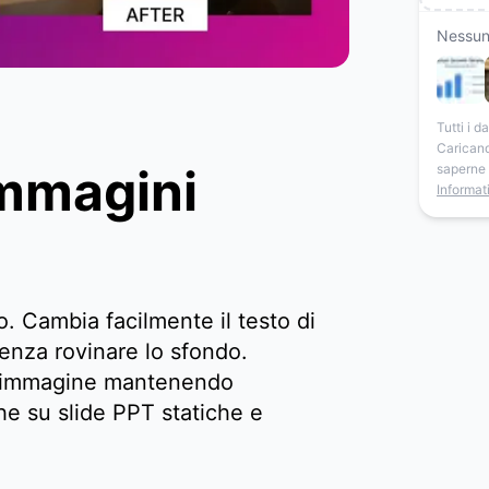
Nessun
Tutti i 
Caricand
Immagini
saperne d
Informat
. Cambia facilmente il testo di
senza rovinare lo sfondo.
o immagine mantenendo
he su slide PPT statiche e