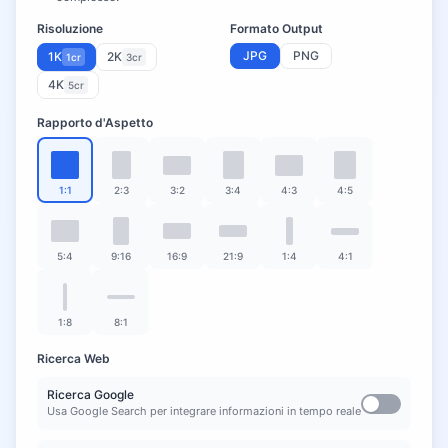
Risoluzione
Formato Output
JPG
PNG
1K
2K
1cr
3cr
4K
5cr
Rapporto d'Aspetto
1:1
2:3
3:2
3:4
4:3
4:5
5:4
9:16
16:9
21:9
1:4
4:1
1:8
8:1
Ricerca Web
Ricerca Google
Usa Google Search per integrare informazioni in tempo reale