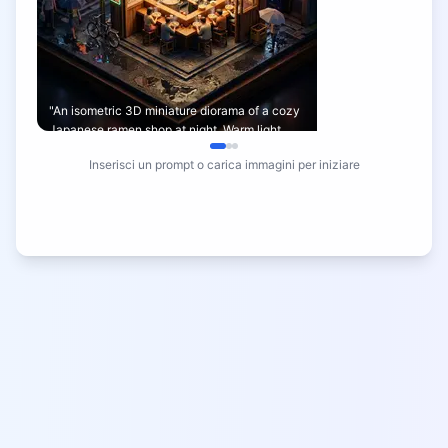
"An isometric 3D miniature diorama of a cozy
Japanese ramen shop at night. Warm light
spills from the entrance."
Inserisci un prompt o carica immagini per iniziare