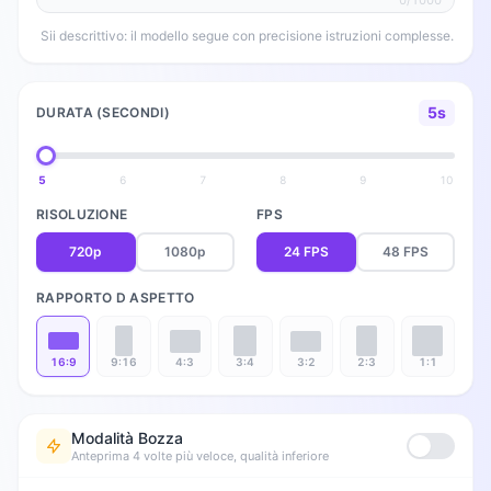
0/1000
Sii descrittivo: il modello segue con precisione istruzioni complesse.
5s
DURATA (SECONDI)
5
6
7
8
9
10
RISOLUZIONE
FPS
720p
1080p
24 FPS
48 FPS
RAPPORTO D ASPETTO
16:9
9:16
4:3
3:4
3:2
2:3
1:1
Modalità Bozza
Anteprima 4 volte più veloce, qualità inferiore