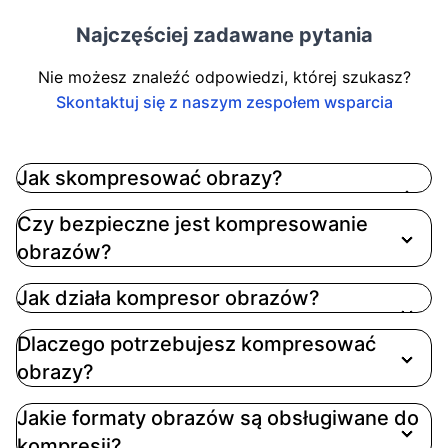
Najczęściej zadawane pytania
Nie możesz znaleźć odpowiedzi, której szukasz?
Skontaktuj się z naszym zespołem wsparcia
Jak skompresować obrazy?
Kompresja obrazów naszym narzędziem jest
Czy bezpieczne jest kompresowanie
prosta: 1. Kliknij przycisk przesyłania lub
obrazów?
przeciągnij i upuść swoje obrazy na obszar
przesyłania. 2. Dostosuj suwak jakości kompresji
Jak działa kompresor obrazów?
między 10% a 95%, aby znaleźć idealną
równowagę między rozmiarem pliku a jakością
Dlaczego potrzebujesz kompresować
obrazu. 3. Gdy przetwarzanie się zakończy,
obrazy?
pobierz swoje skompresowane obrazy
pojedynczo lub jako archiwum ZIP. Cały proces
Jakie formaty obrazów są obsługiwane do
zajmuje zaledwie kilka sekund, nawet dla wielu
kompresji?
obrazów