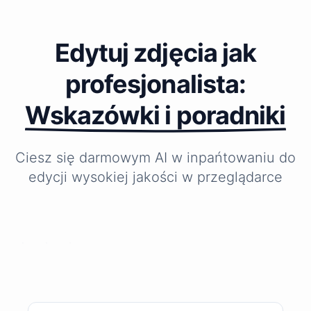
Edytuj zdjęcia jak
profesjonalista:
Wskazówki i poradniki
Ciesz się darmowym AI w inpańtowaniu do
Jak
Jak
Jak
edycji wysokiej jakości w przeglądarce
szybko
poprawić
zmienić
usunąć
jakość
tło
niechciane
rozmytych
mojego
obiekty
zdjęć?
zdjęcia?
ze
zdjęć
w