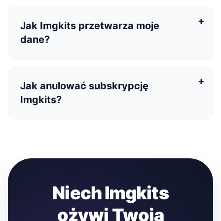
Jak Imgkits przetwarza moje
dane?
Jak anulować subskrypcję
Imgkits?
Niech Imgkits
ożywi Twoją