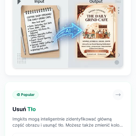
🎨 Popular
Usuń
Tło
Imgkits mogą inteligentnie zidentyfikować główną
część obrazu i usunąć tło. Możesz także zmienić kolor
tła i zdjęcie tła