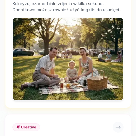
Koloryzuj czarno-białe zdjęcia w kilka sekund.
Dodatkowo możesz również użyć Imgkits do usunięcia
rozmycia z obrazu, poprawy zdjęć i zmiany rozmiaru
obrazów bez utraty jakości
🌟 Creative