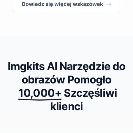
1
Dowiedz się więcej wskazówek
sekundę?
Imgkits AI Narzędzie do
obrazów Pomogło
10,000+
Szczęśliwi
klienci