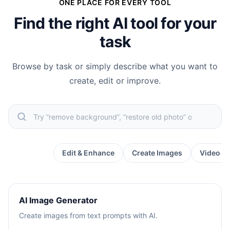
ONE PLACE FOR EVERY TOOL
Find the right AI tool for your
task
Browse by task or simply describe what you want to
create, edit or improve.
Popular
Edit & Enhance
Create Images
Video &
AI Image Generator
Create images from text prompts with AI.