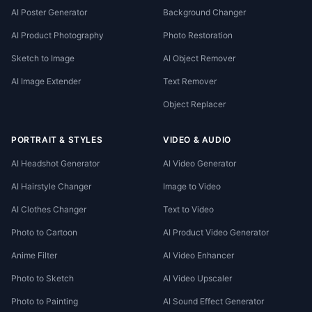
AI Poster Generator
Background Changer
AI Product Photography
Photo Restoration
Sketch to Image
AI Object Remover
AI Image Extender
Text Remover
Object Replacer
PORTRAIT & STYLES
VIDEO & AUDIO
AI Headshot Generator
AI Video Generator
AI Hairstyle Changer
Image to Video
AI Clothes Changer
Text to Video
Photo to Cartoon
AI Product Video Generator
Anime Filter
AI Video Enhancer
Photo to Sketch
AI Video Upscaler
Photo to Painting
AI Sound Effect Generator