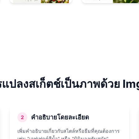
ารแปลงสเก็ตช์เป็นภาพด้วย Im
คำอธิบายโดยละเอียด
2
เพิ่มคำอธิบายเกี่ยวกับสไตล์หรือธีมที่คุณต้องการ
เช่น "เอฟเฟกต์สีน้ำ" หรือ "มินิมอลทันสมัย"