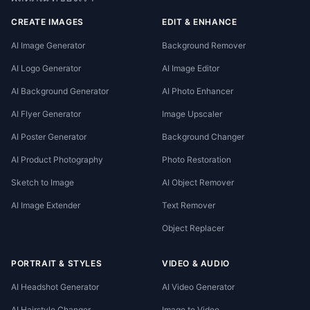
CREATE IMAGES
EDIT & ENHANCE
AI Image Generator
Background Remover
AI Logo Generator
AI Image Editor
AI Background Generator
AI Photo Enhancer
AI Flyer Generator
Image Upscaler
AI Poster Generator
Background Changer
AI Product Photography
Photo Restoration
Sketch to Image
AI Object Remover
AI Image Extender
Text Remover
Object Replacer
PORTRAIT & STYLES
VIDEO & AUDIO
AI Headshot Generator
AI Video Generator
AI Hairstyle Changer
Image to Video