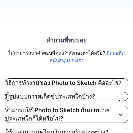
คำถามที่พบบ่อย
ไม่สามารถหาคำตอบที่คุณกำลังมองหาได้หรือ?
ติดต่อทีม
สนับสนุนของเรา
วิธีการทำงานของ Photo to Sketch คืออะไร?
เทคโนโลยี AI ขั้นสูงของเราจะแปลงภาพถ่ายของคุณให้
มีรูปแบบการสเก็ตช์ประเภทใดบ้าง?
เป็นภาพวาดสเก็ตช์คุณภาพระดับมืออาชีพในทันที โดย
วิเคราะห์รายละเอียดของภาพต้นฉบับและแปลงเป็นภาพ
สามารถใช้ Photo to Sketch กับภาพถ่าย
วาดเส้น ศิลปะดินสอ หรือการสร้างสรรค์ทางศิลปะด้วย
ประเภทใดก็ได้หรือไม่?
ความแม่นยำและความคิดสร้างสรรค์ที่โดดเด่น
ใช้เวลานานแค่ไหนในการสร้างภาพร่าง?