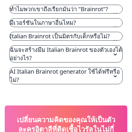
ฮาๆ ที่ฟังดูเหมือนภาษาอิตาลี มันเริ่มขึ้นบน TikTok
ทำไมพวกเขาถึงเรียกมันว่า "Brainrot"?
ในช่วงต้นปี 2025 และแพร่กระจายอย่างรวดเร็ว
มีเวอร์ชันในภาษาอื่นไหม?
Italian Brainrot เป็นมิตรกับเด็กหรือไม่?
ฉันจะสร้างมีม Italian Brainrot ของตัวเองได้
อย่างไร?
AI Italian Brainrot generator ใช้ได้ฟรีหรือ
ไม่?
เปลี่ยนความคิดของคุณให้เป็นตัว
ละครอิตาลีที่ติดเชื้อไวรัลในไม่กี่