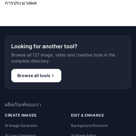
การประมวลผล
Looking for another tool?
Browse all 127 image, video and creative tools in the
complete directory.
Browse all tools
ผลิตภัณฑ์ของเรา
CREATE IMAGES
EDIT & ENHANCE
AI Image Generator
Background Remover
AI Logo Generator
AI Image Editor