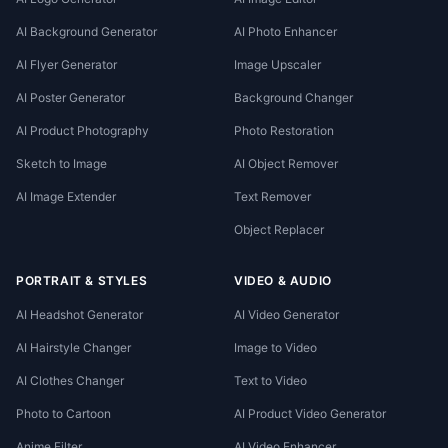
AI Background Generator
AI Photo Enhancer
AI Flyer Generator
Image Upscaler
AI Poster Generator
Background Changer
AI Product Photography
Photo Restoration
Sketch to Image
AI Object Remover
AI Image Extender
Text Remover
Object Replacer
PORTRAIT & STYLES
VIDEO & AUDIO
AI Headshot Generator
AI Video Generator
AI Hairstyle Changer
Image to Video
AI Clothes Changer
Text to Video
Photo to Cartoon
AI Product Video Generator
Anime Filter
AI Video Enhancer