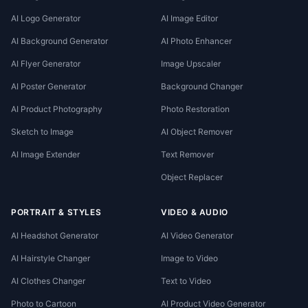
AI Logo Generator
AI Image Editor
AI Background Generator
AI Photo Enhancer
AI Flyer Generator
Image Upscaler
AI Poster Generator
Background Changer
AI Product Photography
Photo Restoration
Sketch to Image
AI Object Remover
AI Image Extender
Text Remover
Object Replacer
PORTRAIT & STYLES
VIDEO & AUDIO
AI Headshot Generator
AI Video Generator
AI Hairstyle Changer
Image to Video
AI Clothes Changer
Text to Video
Photo to Cartoon
AI Product Video Generator