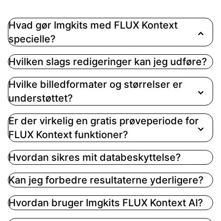
Hvad gør Imgkits med FLUX Kontext
specielle?
Imgkits kombinerer en intuitiv grænseflade med
Hvilken slags redigeringer kan jeg udføre?
den avancerede FLUX Kontext AI, der er kendt for
sin evne til præcist at forstå tekstforespørgsler
Hvilke billedformater og størrelser er
og levere billederedigeringer af højere kvalitet,
understøttet?
hvilket forenkler komplekse opgaver
Er der virkelig en gratis prøveperiode for
FLUX Kontext funktioner?
Hvordan sikres mit databeskyttelse?
Kan jeg forbedre resultaterne yderligere?
Hvordan bruger Imgkits FLUX Kontext AI?